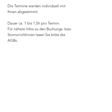
Die Termine werden individuell mit
Ihnen abgestimmt.
Dauer ca. 1 bis 1,5h pro Termin.
Für nähere Infos zu den Buchungs- bzw.
Stornorichtlinien lesen Sie bitte die
AGBs.
CHP - Pets e.U.
Ing. Christian Pelzmann
Akazienweg 9, 7540 Güssing
Tel.:
+43 (0) 664 49 15 220
E-Mail:
office@chpelzmann.at
Kontakt
Impressum
AGB